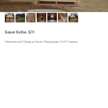
Баня 6х6м. Б11
Павловский Пасад д.Чисто-Перхурово СНТ Сирень