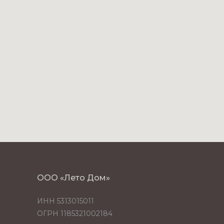
ООО «Лето Дом»
ИНН 5313015011
ОГРН 1185321002184