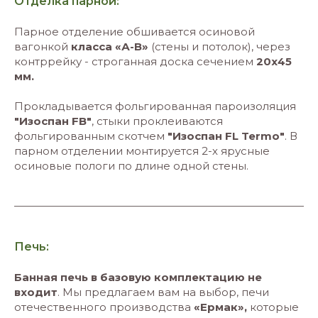
Отделка парной:
Парное отделение обшивается осиновой
вагонкой
класса «А-В»
(стены и потолок), через
контррейку - строганная доска сечением
20х45
мм.
Прокладывается фольгированная пароизоляция
"Изоспан FB"
, стыки проклеиваются
фольгированным скотчем
"Изоспан FL Termo"
. В
парном отделении монтируется 2-х ярусные
осиновые пологи по длине одной стены.
Печь:
Банная печь в базовую комплектацию не
входит
. Мы предлагаем вам на выбор, печи
отечественного производства
«Ермак»,
которые