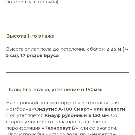
потери в углах сруба).
Высота 1-го этажа
Высота от лаг пола до потолочных балок:
2,25 м (+-
5 см), 17 рядов бруса
.
Полы 1-го этажа, утепление в 150мм:
На черновой пол монтируется ветрозащитная
мембрана
«Ондутис А-100 Смарт» или аналоги
.
Пол утепляется
Кнауф
рулонный в 150 мм
. Со
стороны чистового пола прокладывается
пароизоляция
«Технохаут Б»
или её аналоги.
Для устройства чистого пола применяется –