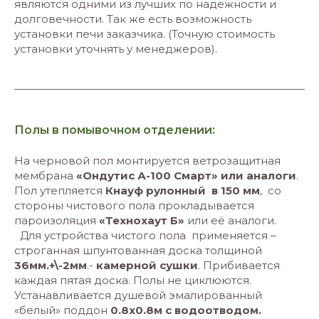
являются одними из лучших по надежности и
долговечности. Так же есть возможность
установки печи заказчика. (Точную стоимость
установки уточнять у менеджеров).
Полы в помывочном отделении:
На черновой пол монтируется ветрозащитная
мембрана
«Ондутис А-100 Смарт» или аналоги
.
Пол утепляется
Кнауф рулонный в 150 мм
, со
стороны чистового пола прокладывается
пароизоляция
«Технохаут Б»
или её аналоги.
Для устройства чистого пола применяется –
строганная шпунтованная доска толщиной
36мм.+\-2мм
.-
камерной сушки
. Прибивается
каждая пятая доска. Полы не циклюются.
Устанавливается душевой эмалированный
«белый» поддон
0.8х0.8м с водоотводом.