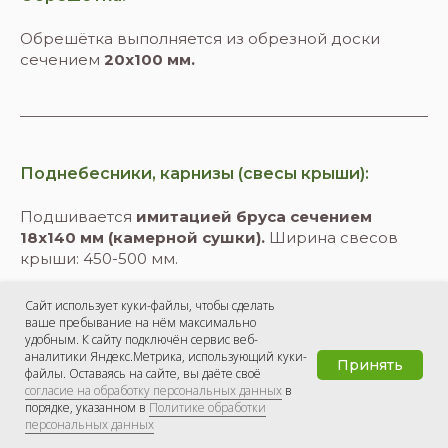
Обрешётка выполняется из обрезной доски
сечением
20х100 мм.
Поднебесники, карнизы (свесы крыши):
Подшивается
имитацией бруса сечением
18х140 мм (камерной сушки).
Ширина свесов
крыши: 450-500 мм.
Сайт использует куки-файлы, чтобы сделать
ваше пребывание на нём максимально
удобным. К сайту подключён сервис веб-
аналитики Яндекс.Метрика, использующий куки-
Принять
Фронтоны:
файлы. Оставаясь на сайте, вы даёте своё
согласие на обработку персональных данных
в
порядке, указанном в
Политике обработки
На каркас фронтонов монтируется
персональных данных
ветрозащитная мембрана
«Ондутис А-100