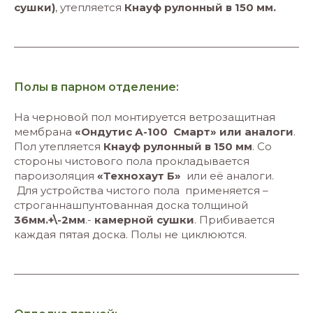
сушки)
, утепляется
Кнауф
рулонный в 150 мм.
Полы в парном отделение:
На черновой пол монтируется ветрозащитная
мембрана
«Ондутис А-100 Смарт» или аналоги
.
Пол утепляется
Кнауф
рулонный в 150 мм
.
Со
стороны чистового пола прокладывается
пароизоляция
«Технохаут Б»
или её аналоги.
Для устройства чистого пола применяется –
строганнашпунтованная доска толщиной
36мм.+\-2мм
.-
камерной сушки
. Прибивается
каждая пятая доска. Полы не циклюются.