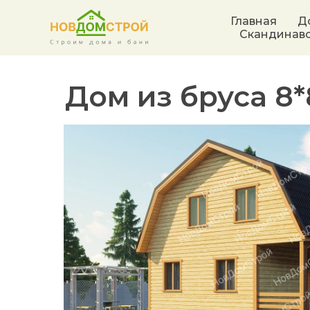
Главная
Д
Скандинав
Дом из бруса 8
*