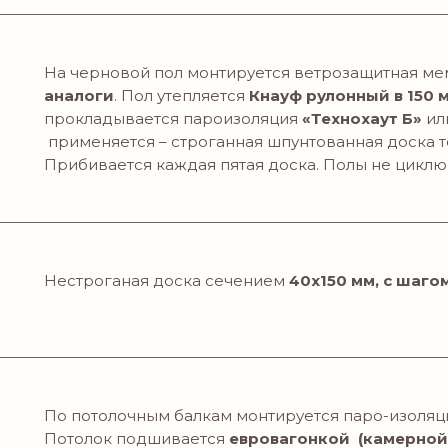
На черновой пол монтируется ветрозащитная м
аналоги
. Пол утепляется
Кнауф
рулонный в 150 
прокладывается пароизоляция
«Технохаут Б»
или
применяется – строганная шпунтованная доска
Прибивается каждая пятая доска. Полы не цикл
Нестроганая доска сечением
40х150 мм, с шаго
По потолочным балкам монтируется паро-изоля
Потолок подшивается
евровагонкой
(камерной