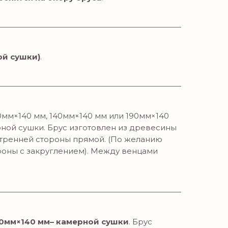
ой сушки)
.
мм×140 мм, 140мм×140 мм или 190мм×140
ной сушки. Брус изготовлен из древесины
нутренней стороны прямой. (По желанию
роны с закруглением). Между венцами
0мм×140 мм– камерной сушки
. Брус