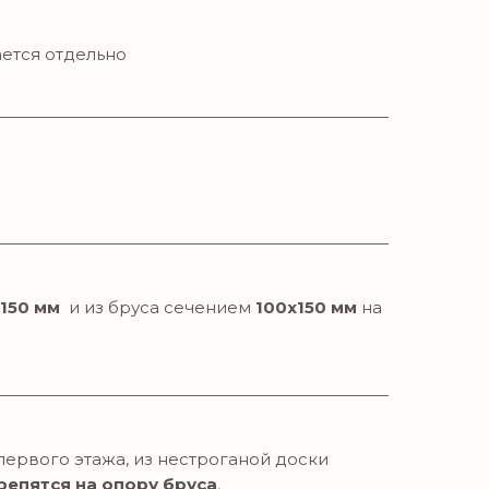
ется отдельно
х150 мм
и из бруса сечением
100х150 мм
на
первого этажа, из нестроганой доски
репятся на опору бруса
.