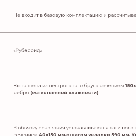
Не входит в базовую комплектацию и рассчитыва
«Рубероид»
Выполнена из нестроганого бруса сечением
150
ребро
(естественной влажности)
В обвязку основания устанавливаются лаги пола 
сечением
40х150 мм,с шагом укладки 590 мм. К