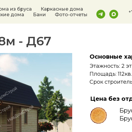
ома из бруса
Каркасные дома
+
ские дома
Бани
Фото-отчеты
8м -
Д67
Основные ха
Этажность: 2 эт
Площадь: 112кв
Срок строитель
Цена без от
Бру
Бру