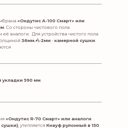
ембрана
«Ондутис А-100 Смарт» или
мм
. Со стороны чистового пола
 её аналоги. Для устройства чистого пола
 толщиной
36мм.+\-2мм
.-
камерной сушки
.
юются
м укладки 590 мм
.
ция
«Ондутис R-70 Смарт» или аналоги
.
 сушки)
, утепляется
Кнауф
рулонный в 150