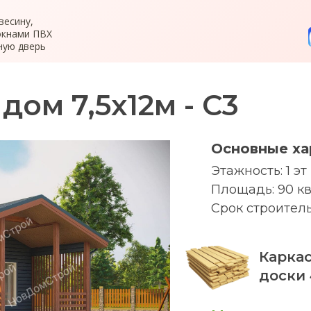
весину,
окнами ПВХ
ную дверь
ом 7,5х12м - С3
Основные ха
Этажность: 1 эт
Площадь: 90 кв
Срок строитель
Каркас
доски