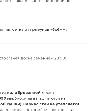
На него закладывается черновой пол
ванная
сетка от грызунов «6х6мм».
троганая доска сечением 20х100
я из
калиброванной
доски
590 мм
. Укосины выполняются из
ой сушки).
Каркас стен не утепляется.
далее через контррейку - нестроганая