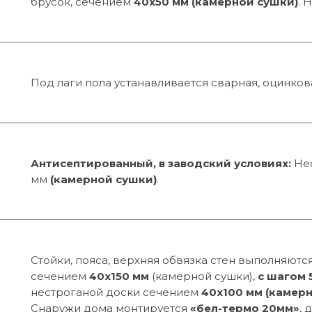
брусок, сечением
40х50 мм (камерной сушки)
. 
Под лаги пола устанавливается сварная, оцинко
Антисептированный, в заводский условиях:
Нес
мм
(камерной сушки)
.
Стойки, пояса, верхняя обвязка стен выполняютс
сечением
40х150 мм
(камерной сушки),
с шагом 
нестроганой доски сечением
40х100 мм
(камерн
Снаружи дома монтируется
«бел-термо 20мм»
, 