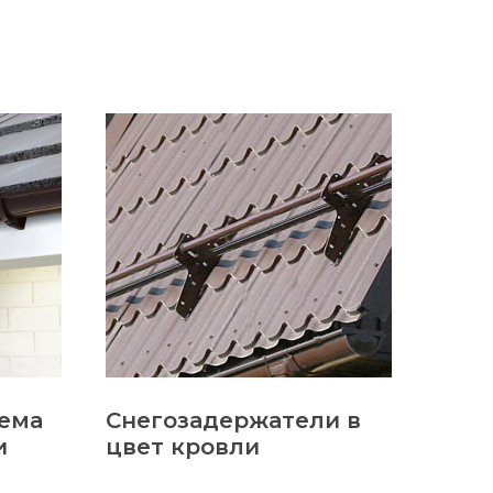
тема
Снегозадержатели в
и
цвет кровли