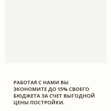
Каждый выполненный нами объект является 
лучшее доказательство высокого качества услу
много положительных отзывов и рекоменда
Каждый объект мы проверяем на 100% гер
Уделяем особое внимание эстетичности
Выполняем монтаж полимерных мембран с
РАБОТАЯ С НАМИ ВЫ
Выбирая нас вы получаете надежных, прове
ЭКОНОМИТЕ ДО 15% СВОЕГО
десятилетием специалистов в кровельных и
БЮДЖЕТА ЗА СЧЕТ ВЫГОДНОЙ
гидроизоляционных работах с применением
ЦЕНЫ ПОСТРОЙКИ.
мембран