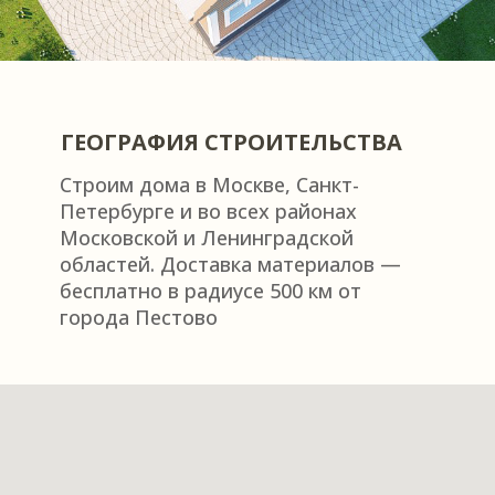
лучшее доказательство высокого качества услу
много положительных отзывов и рекоменда
Каждый объект мы проверяем на 100% гер
Уделяем особое внимание эстетичности
ГЕОГРАФИЯ СТРОИТЕЛЬСТВА
Выполняем монтаж полимерных мембран с
Строим дома в Москве, Санкт-
Петербурге и во всех районах
Выбирая нас вы получаете надежных, прове
Московской и Ленинградской
десятилетием специалистов в кровельных и
областей. Доставка материалов —
гидроизоляционных работах с применением
бесплатно в радиусе 500 км от
мембран
города Пестово
Заказать консультацию