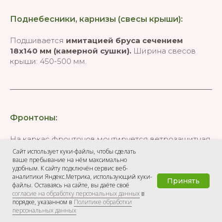
Поднебесники, карнизы (свесы крыши):
Подшивается
имитацией бруса сечением
18х140 мм (камерной сушки).
Ширина свесов
крыши: 450-500 мм.
Фронтоны:
На каркас фронтонов монтируется ветрозащитная
мембрана
«Ондутис А-100 Смарт» или аналоги
,
Сайт использует куки-файлы, чтобы сделать
далее через контррейку - строганая доска
ваше пребывание на нём максимально
удобным. К сайту подключён сервис веб-
сечением
20х45 мм (камерной сушки)
, фронтоны
аналитики Яндекс.Метрика, использующий куки-
обшиваются
имитацией бруса сечением 18х140
Принять
файлы. Оставаясь на сайте, вы даёте своё
мм (камерной сушки)
. Во фронтоны дома
согласие на обработку персональных данных
в
устанавливаются вентиляционные решетки
порядке, указанном в
Политике обработки
персональных данных
(предотвращают образование конденсата).